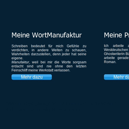
Meine WortManufaktur
Meine P
Ich arbeite 
​Schreiben bedeutet für mich Gefühle zu
Westdeutsche
verdichten, in andere Welten zu schauen,
Ghostwriterin 
Wahrheiten darzustellen, denn jeder hat seine
arbeite gerad
eigene.
Roman.
Manufaktur
, weil bei mir die Worte sorgsam
erdacht sind und nie ohne den letzten
Feinschliff meine Werkstatt verlassen.
Mehr dazu
Mehr d
"Wenn alles gesagt ist, hilft nur noch schreiben."
Kai-Uwe Ekrutt
, ein Seelenfreund