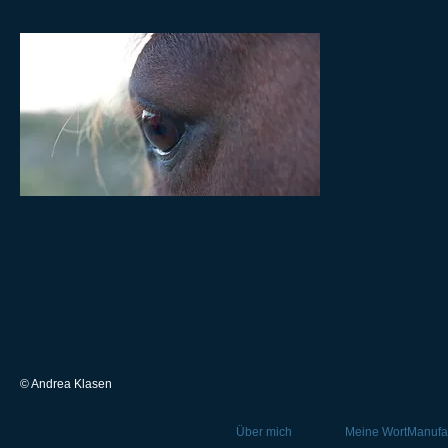
Lady, meine 
"Liebe alles,
© Andrea Klasen
Überblick
Über mich
Meine WortManufa