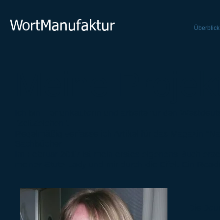
WortManufaktur
Überblick
Meine Projek
Ich bin Hörfunkautorin und arbeite für den Westdeu
"ZeitZeichen".
Regelmäßig verfasse ich Artikel für das Magazin "Nat
Sachbücher.
Im Februar 2017 ist mein erstes eigenens Buch ersch
meiner Stute Lady und mir durch die Eifel. Ein Roa
Die Jour