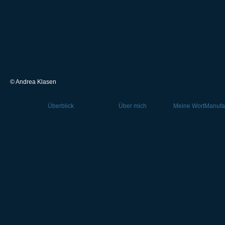
© Andrea Klasen
Überblick
Über mich
Meine WortManufa