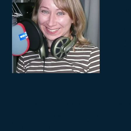
● seit 
● Augus
Reporte
● von 2
● von 2
● seit 2
● ich re
andere
Die Ghostwriterin
Als Ghostwriterin habe ich für den Wu Wei-Verlag 
"Der Hauch von Ewigkeit - Reiten als Weg in e
portugiesischen Stierkampfreiters
Manuel Jorge de
des Reitens, bei der Mensch und Pferd durch ein