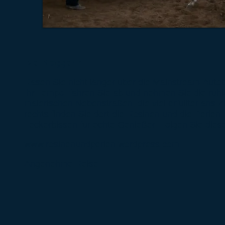
Die Bloggerin
Rasen Sie nicht länger über die Mainstream-Auto
Ihr Tempo, fahren Sie ab und nehmen Sie die ruh
malerischen Nebenstraßen, die viel erfüllter ans Z
rechts finden Sie dort die Rosinen und die Perlen. 
Leckerbissen für echte Genießer. Folgen Sie dies
www.rosinenundperlen.wordpress.com
Angenehme Reise!