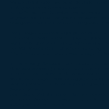
Manuel erzählt zudem wie es ist, die pralle Intens
im Angesicht eines Stieres zu spüren.
Ich durfte nach dem Schreiben des Buches auch R
ungekürzt als Hörbuch eingesprochen wurde. Der 
bewegenden Stimme interpretiert und gelesen. (Das 
Der in Belgien lebende amerikanische Grand Prix-
Turnierreiter. David handelt im Einklang mit seine
würde er sie überfordern oder unfair behandeln. D
den Mut, Missstände im Turniersport aufzuzeigen.
"Bei mir haben die Pferde etwas zu sagen"
(Das
Ich hatte das große Glück,
Jean-Claude Dysli
zwe
diese Welt verlassen)
in seinem Sommersitz im Ba
zu dürfen. Jean-Claude hat die Westernreiterei u
Menschen zu zeigen, dass der englische Reitstil nich
Westernreiterei im Laufe der Jahrzehnte geworden 
Sklaven gemacht.
Jean-Claude erzählt in seinem Buch von besondere
von seinen Visionen:
"His way of life- ein Appel
außergewöhnlichen Lebens.