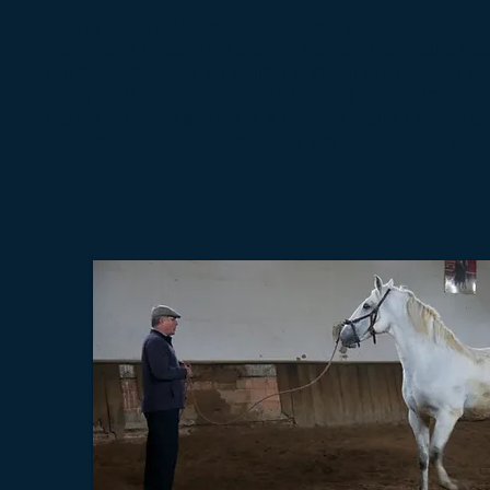
"Dann komm zu uns nach Texas", sagte
Alfonso A
November desselben Jahres flog ich dann also na
um die Interviews zu führen und um über 3500 Fo
Kompendium der Pferdeausbildung am Boden. Die "A
haben. Aber es stimmt: Es bleiben kaum Fragen o
"Professionelle Ausbildung am Boden - für jedes
.